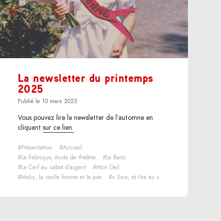
La newsletter du printemps
2025
Publié le 10 mars 2025
Vous pouvez lire la newsletter de l’automne en
cliquant
sur ce lien.
#Présentation
#Accueil
#La Fabrique, école de théâtre
#Le Banc
#Le Cerf au sabot d’argent
#Mon Oeil
#Malis, la vieille femme et la joie
#« Sois, et t’es toi »