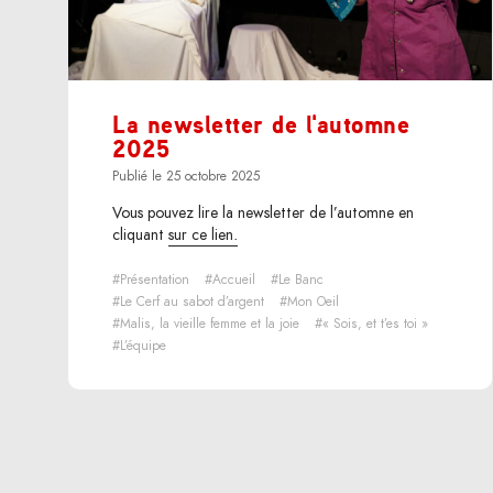
La newsletter de l'automne
2025
Publié le 25 octobre 2025
Vous pouvez lire la newsletter de l’automne en
cliquant
sur ce lien.
#Présentation
#Accueil
#Le Banc
#Le Cerf au sabot d’argent
#Mon Oeil
#Malis, la vieille femme et la joie
#« Sois, et t’es toi »
#L’équipe