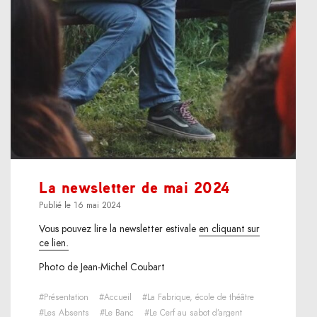
La newsletter de mai 2024
Publié le 16 mai 2024
Vous pouvez lire la newsletter estivale
en cliquant sur
ce lien.
Photo de Jean-Michel Coubart
#Présentation
#Accueil
#La Fabrique, école de théâtre
#Les Absents
#Le Banc
#Le Cerf au sabot d’argent