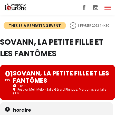
THIS IS A REPEATING EVENT
1 FEVRIER 2022 14H30
SOVANN, LA PETITE FILLE ET
LES FANTÔMES
01
SOVANN, LA PETITE FILLE ET LES
FANTÔMES
FEV
18h30
Festival Méli-Mélo - Salle Gérard Philippe, Martignas sur Jalle
(33)
horaire