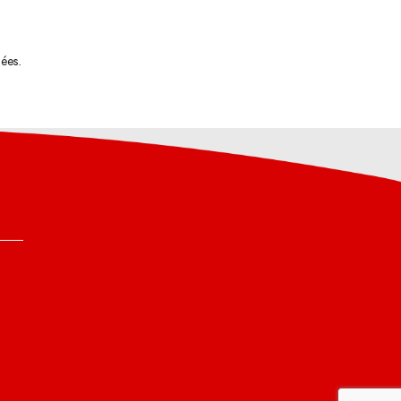
tées
.