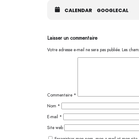
CALENDAR
GOOGLECAL
Laisser un commentaire
Votre adresse e-mail ne sera pas publiée.
Les champ
Commentaire
*
Nom
*
E-mail
*
Site web
Enregistrer mon nom, mon e-mail et mon site