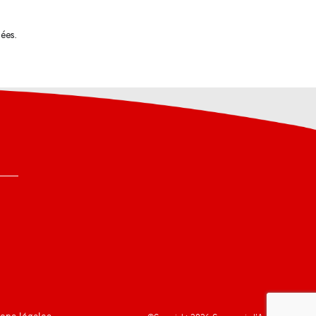
tées
.