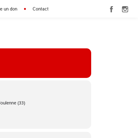
re un don
Contact
Toulenne (33)