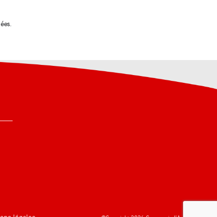
tées
.