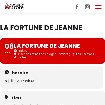
LA FORTUNE DE JEANNE
08
LA FORTUNE DE JEANNE
15h30
JUL
Place des reines de Pologne - Nevers (58) - Les Zaccrocs
d'ma Rue
horaire
8 juillet 2016
15h30
Lieu