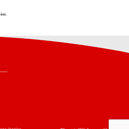
tées
.