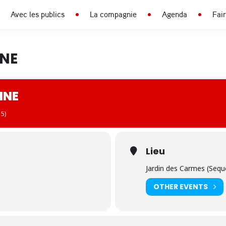
Avec les publics
La compagnie
Agenda
Fai
NNE
NNE
15)
Lieu
Jardin des Carmes (Sequoï
OTHER EVENTS