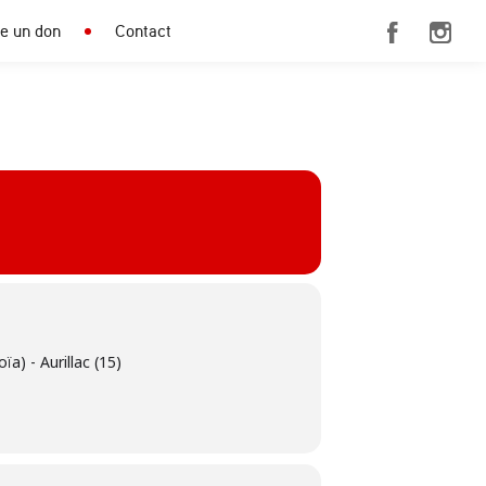
re un don
Contact
a) - Aurillac (15)