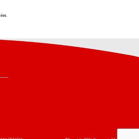
tées
.