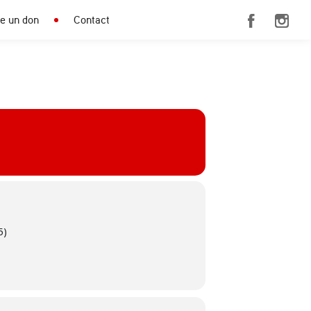
re un don
Contact
5)