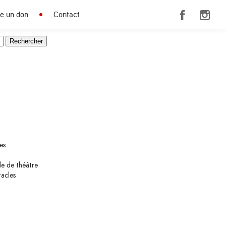
re un don
Contact
es
le de théâtre
tacles