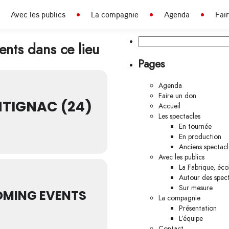
Avec les publics
La compagnie
Agenda
Fai
Rechercher :
nts dans ce lieu
Pages
Agenda
Faire un don
TIGNAC (24)
Accueil
Les spectacles
En tournée
En production
Anciens spectacl
Avec les publics
La Fabrique, éco
Autour des spec
Sur mesure
MING EVENTS
La compagnie
Présentation
L’équipe
Contact