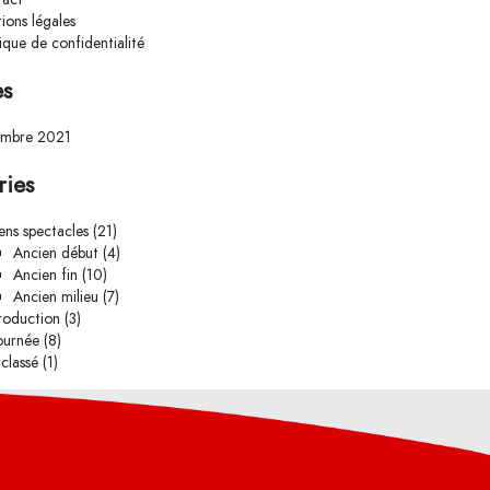
ions légales
tique de confidentialité
es
embre 2021
ries
ens spectacles
(21)
Ancien début
(4)
Ancien fin
(10)
Ancien milieu
(7)
roduction
(3)
ournée
(8)
classé
(1)