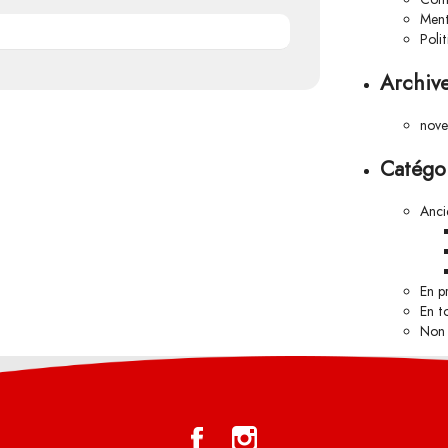
Ment
Poli
Archiv
nov
Catégo
Anci
En p
En t
Non 