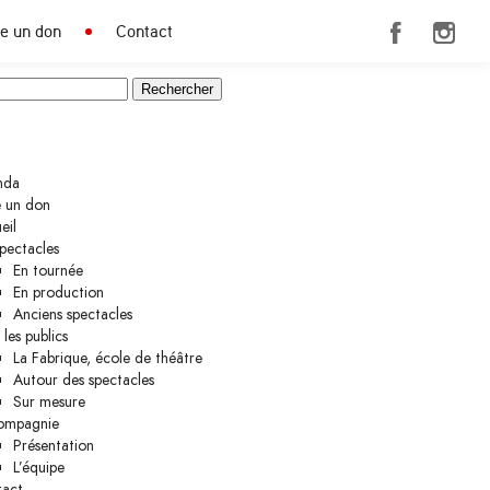
re un don
Contact
:
nda
e un don
eil
spectacles
En tournée
En production
Anciens spectacles
les publics
La Fabrique, école de théâtre
Autour des spectacles
Sur mesure
ompagnie
Présentation
L’équipe
act