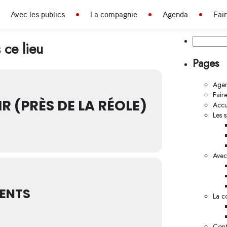
Avec les publics
La compagnie
Agenda
Fai
Rechercher 
ce lieu
Pages
Age
Fair
IR (PRÈS DE LA RÉOLE)
Accu
Les 
Avec 
ENTS
La c
Cont