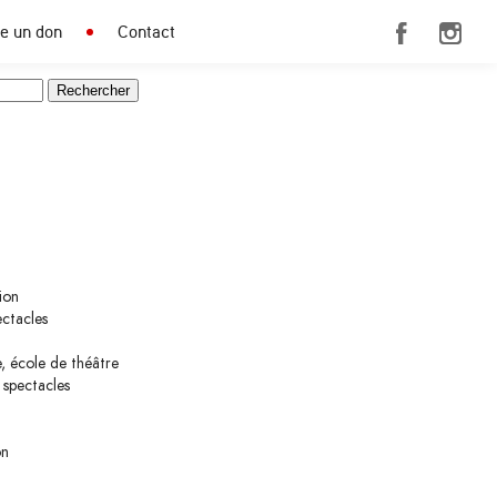
re un don
Contact
ion
ectacles
, école de théâtre
 spectacles
on