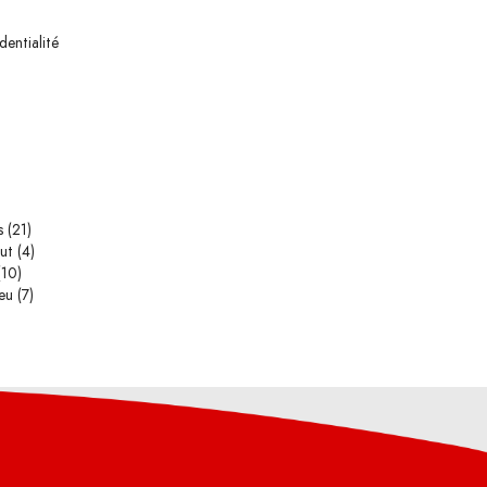
dentialité
s
(21)
ut
(4)
10)
eu
(7)