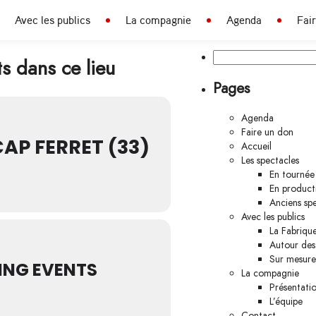
Avec les publics
La compagnie
Agenda
Fai
Rechercher :
s dans ce lieu
Pages
Agenda
Faire un don
AP FERRET (33)
Accueil
Les spectacles
En tournée
En product
Anciens sp
Avec les publics
La Fabrique
Autour des
Sur mesure
NG EVENTS
La compagnie
Présentati
L’équipe
Contact