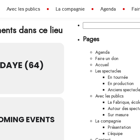
Avec les publics
La compagnie
Agenda
Fai
Rechercher :
nts dans ce lieu
Pages
Agenda
Faire un don
DAYE (64)
Accueil
Les spectacles
En tournée
En production
Anciens spectacle
Avec les publics
La Fabrique, écol
Autour des spect
Sur mesure
OMING EVENTS
La compagnie
Présentation
L’équipe
Contact