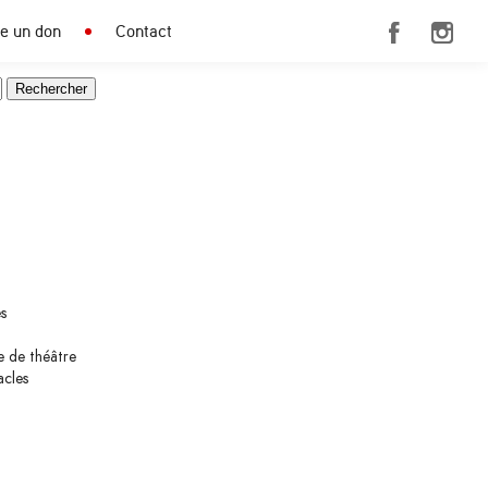
re un don
Contact
s
e de théâtre
acles