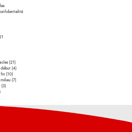
les
onfidentialité
21
acles
(21)
 début
(4)
fin
(10)
milieu
(7)
n
(3)
)