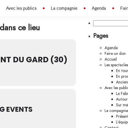
Avec les publics
La compagnie
Agenda
Fai
Rechercher :
dans ce lieu
Pages
Agenda
Faire un don
NT DU GARD (30)
Accueil
Les spectacles
En tou
En pro
Anciens
Avec les publi
La Fabr
Autour
Sur me
G EVENTS
La compagnie
Présen
L’équip
Contact