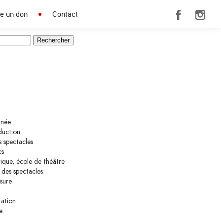
re un don
Contact
rnée
duction
 spectacles
cs
ique, école de théâtre
 des spectacles
sure
tation
e