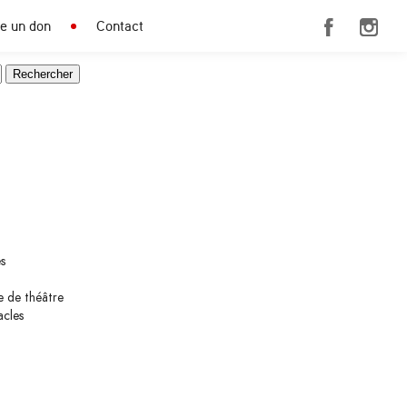
re un don
Contact
s
e de théâtre
acles