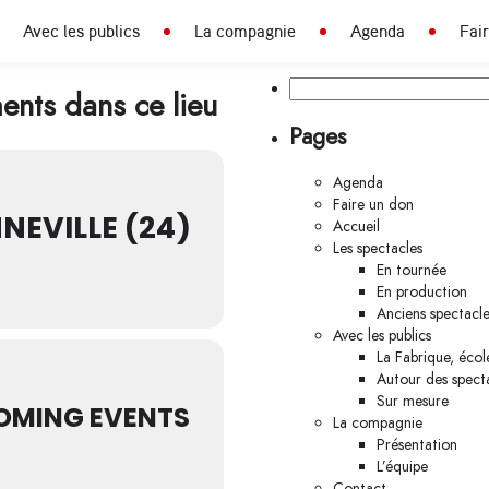
Avec les publics
La compagnie
Agenda
Fai
Rechercher :
nts dans ce lieu
Pages
Agenda
Faire un don
NEVILLE (24)
Accueil
Les spectacles
En tournée
En production
Anciens spectacle
Avec les publics
La Fabrique, écol
Autour des spect
Sur mesure
OMING EVENTS
La compagnie
Présentation
L’équipe
Contact